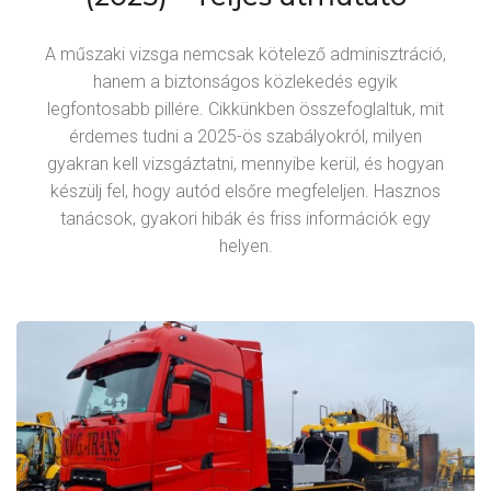
A műszaki vizsga nemcsak kötelező adminisztráció,
hanem a biztonságos közlekedés egyik
legfontosabb pillére. Cikkünkben összefoglaltuk, mit
érdemes tudni a 2025-ös szabályokról, milyen
gyakran kell vizsgáztatni, mennyibe kerül, és hogyan
készülj fel, hogy autód elsőre megfeleljen. Hasznos
tanácsok, gyakori hibák és friss információk egy
helyen.