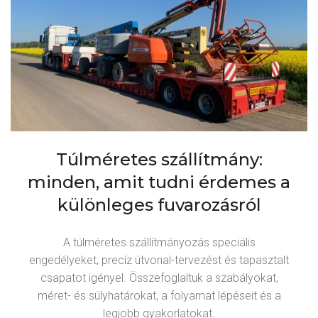
Túlméretes szállítmány:
minden, amit tudni érdemes a
különleges fuvarozásról
A túlméretes szállítmányozás speciális
engedélyeket, precíz útvonal-tervezést és tapasztalt
csapatot igényel. Összefoglaltuk a szabályokat,
méret- és súlyhatárokat, a folyamat lépéseit és a
legjobb gyakorlatokat.