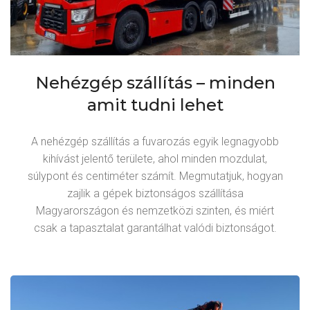
Nehézgép szállítás – minden
amit tudni lehet
A nehézgép szállítás a fuvarozás egyik legnagyobb
kihívást jelentő területe, ahol minden mozdulat,
súlypont és centiméter számít. Megmutatjuk, hogyan
zajlik a gépek biztonságos szállítása
Magyarországon és nemzetközi szinten, és miért
csak a tapasztalat garantálhat valódi biztonságot.